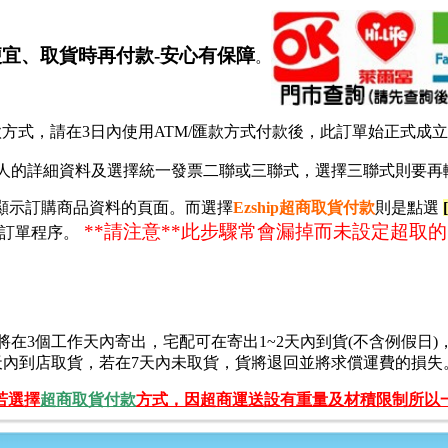
便宜
、取貨時再付款-安心有保障
。
款方式，請在3日內使用ATM/匯款方式付款後，此訂單始正式成
收貨人的詳細資料及選擇統一發票二聯或三聯式，選擇三聯式則要
後會顯示訂購商品資料的頁面
。而選擇
Ezship超商取貨付款
則是點選
**請注意**此步驟常會漏掉而未設定超取
成訂單程序。
將在3個工作天內寄出，
宅配
可在寄出1~2天內到貨
(
不含例假日
)
天內到店取貨，若在7天內未取貨，貨將退回並將求償運費的損失
若選擇
超商取貨付款
方式，因超商運送設有重量及材積限制所以