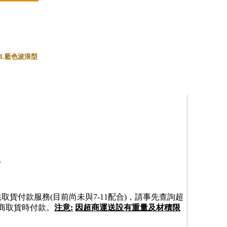
x142L藍色波浪型
。
取貨付款服務(目前尚未與7-11配合)，請事先查詢超
商取貨時付款。
注意:
因超商運送設有重量及材積限