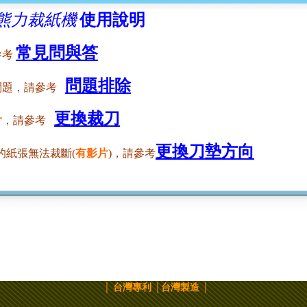
25熊力裁紙機
使用說明
常見問與答
參考
問題排除
問題，請參考
更換裁刀
片
，請參考
更換刀墊方向
的紙張無法裁斷(
有影片
)，請參考
│
台灣專利 │台灣製造 │