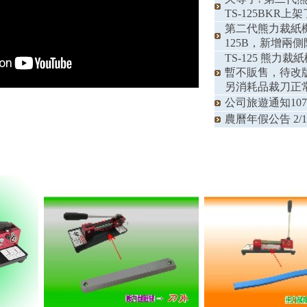
TS-125BKR上架
第二代熊力裁紙機
125B，新增兩側
TS-125 熊力
暫不販售，待改
另消耗品裁刀正
公司旅遊通知107/6
農曆年假公告 2/15