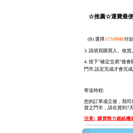
☆推薦
☆
運費最
(B) 選擇
ATM轉帳
付
3. 請填寫購買人、
4. 按下”確定交易”
門市,設定完成才會完
寄送時程:
您的訂單成立後，我司
貨之門市，請在貨到7
注意:
購買熊力裁紙機