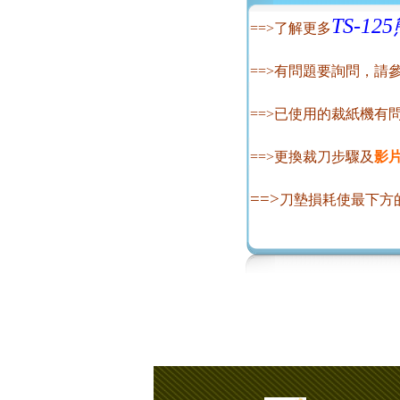
TS-1
==>了解更
多
==>有問題要詢問，請
==>已使用的裁紙機有
==>更換裁刀步驟及
影
==>
刀墊損耗使
最下方