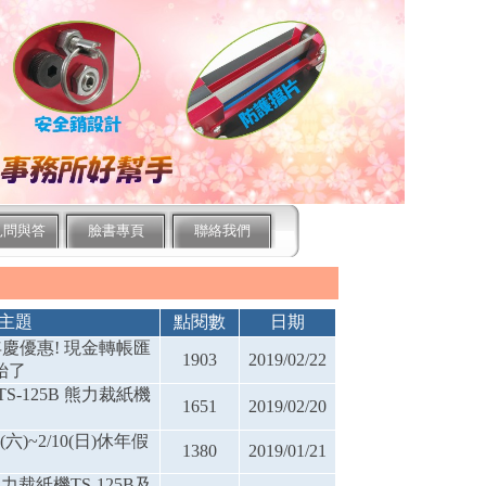
1
2
見問與答
臉書專頁
聯絡我們
主題
點閱數
日期
年慶優惠! 現金轉帳匯
1903
2019/02/22
始了
S-125B 熊力裁紙機
1651
2019/02/20
六)~2/10(日)休年假
1380
2019/01/21
力裁紙機TS-125B及