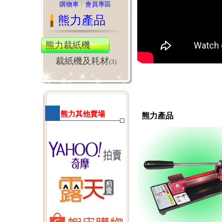
購物車
︱
會員專區
熊力產品
熊力裁紙機
裁紙機及耗材
(3)
熊力其他賣場
熊力產品