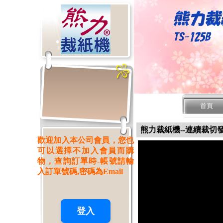
首頁
熊力裁紙機--連續裁切
歡迎加入本公司會員，您也
可以選擇不加入會員而購
物，查詢訂單時-帳號請輸
入訂單號碼,密碼為Email