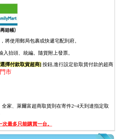
立，將使用郵局包裹或快遞
宅配到府
。
再輸入抬頭、統編。
隨貨附上發票。
[選擇付款取貨超商]
按鈕,進行設定欲取貨付款的超商
的門市
，
全家、萊爾富超商取貨則在寄件2~4天到達指定取
。
一
次最多只能購買一台。