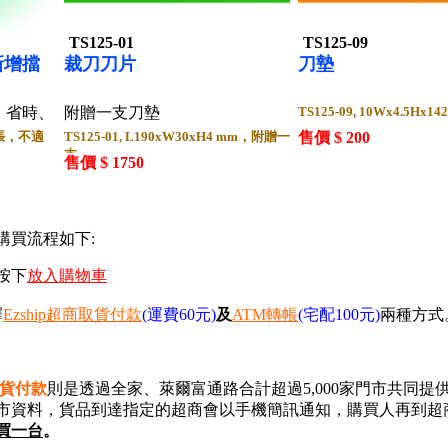
TS125-01
TS125-09
新增擋
裁刀刀片
刀墊
，省時、
附贈一支刀墊
TS125-09, 10Wx4.5H
紙張，不適
TS125-01, L190xW30xH4 mm，附贈一
售價 $ 200
支
售價 $ 1750
購買流程如下:
按下
放入購物車
擇
Ezship
超商取貨付款
(運費60元)
及
ATM轉帳
(宅配100元)
兩種方式
取貨付款
則是透過全家、萊爾富通路合計超過5,000家門市共同提供
市資料，貨品到達指定的超商會以手機簡訊通知，購買人再到超
買一台
。