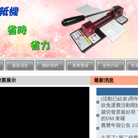
最新消息
關於我們
展售賣場
使用介紹
常
發票展示
最新消息
(活動已結束)周
款免運費活動開
裁切發票最好用 T
的DM 來囉
農曆年假公告 2/2(
久等了! 第二代熊