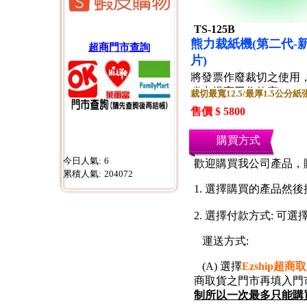
TS-125B
熊力裁紙機(第二代-
超商門市查詢
片)
將發票作廢裁切之使用
省力提高工作效率
裁切最寬12.5/最厚1.5公分
售價 $ 5800
購買方式
今日人氣:
6
歡迎購買我公司產品，
累積人氣:
204072
1. 選擇購買的產品然後
2. 選擇付款方式: 可選
運送方式:
(A) 選擇
Ezship超商
商取貨之門市再填入門
制所以一
次最多只能購